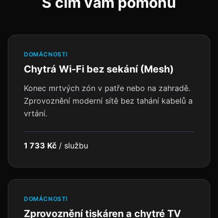
S čím vám pomohu
DOMÁCNOSTI
Chytrá Wi-Fi bez sekání (Mesh)
Konec mrtvých zón v patře nebo na zahradě.
Zprovoznění moderní sítě bez tahání kabelů a
vrtání.
1 733 Kč
/
službu
DOMÁCNOSTI
Zprovoznění tiskáren a chytré TV