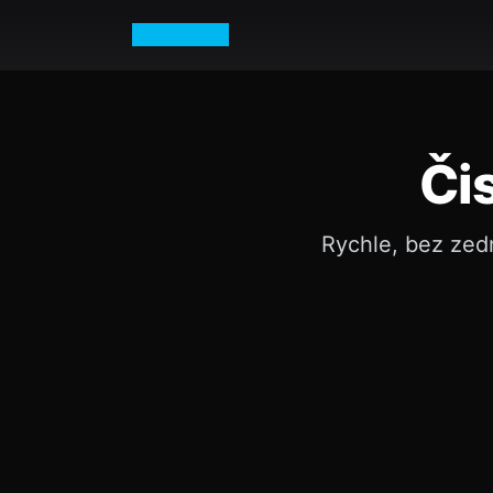
Petr Vurm
Či
Rychle, bez zed