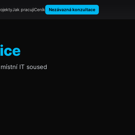
rojekty
Jak pracuji
Ceník
Nezávazná konzultace
ice
místní IT soused