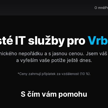
O mně
P
sté IT služby pro
Vrb
nického nepořádku a s jasnou cenou. Jsem váš 
a vyřeším vaše potíže ještě dnes.
*Ceny zahrnují příplatek za vzdálenost (
10
%).
S čím vám pomohu