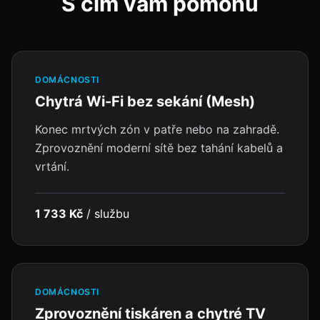
S čím vám pomohu
DOMÁCNOSTI
Chytrá Wi-Fi bez sekání (Mesh)
Konec mrtvých zón v patře nebo na zahradě.
Zprovoznění moderní sítě bez tahání kabelů a
vrtání.
1 733 Kč
/
službu
DOMÁCNOSTI
Zprovoznění tiskáren a chytré TV