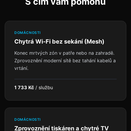
S čím vám pomohu
DOMÁCNOSTI
Chytrá Wi-Fi bez sekání (Mesh)
Konec mrtvých zón v patře nebo na zahradě.
Zprovoznění moderní sítě bez tahání kabelů a
vrtání.
1 733 Kč
/
službu
DOMÁCNOSTI
Zprovoznění tiskáren a chytré TV