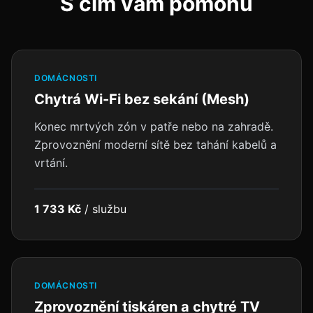
S čím vám pomohu
DOMÁCNOSTI
Chytrá Wi-Fi bez sekání (Mesh)
Konec mrtvých zón v patře nebo na zahradě.
Zprovoznění moderní sítě bez tahání kabelů a
vrtání.
1 733 Kč
/
službu
DOMÁCNOSTI
Zprovoznění tiskáren a chytré TV