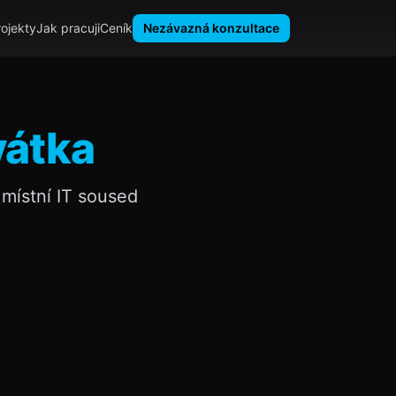
rojekty
Jak pracuji
Ceník
Nezávazná konzultace
vátka
místní IT soused