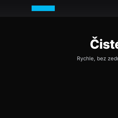
Petr Vurm
Čist
Rychle, bez zed