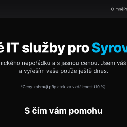
O mně
P
é IT služby pro
Syro
nického nepořádku a s jasnou cenou. Jsem váš 
a vyřeším vaše potíže ještě dnes.
*Ceny zahrnují příplatek za vzdálenost (
10
%).
S čím vám pomohu