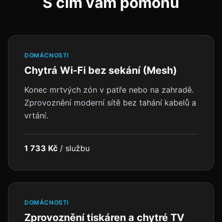
S čím vám pomohu
DOMÁCNOSTI
Chytrá Wi-Fi bez sekání (Mesh)
Konec mrtvých zón v patře nebo na zahradě.
Zprovoznění moderní sítě bez tahání kabelů a
vrtání.
1 733 Kč
/
službu
DOMÁCNOSTI
Zprovoznění tiskáren a chytré TV