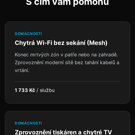
S čím vám pomohu
DOMÁCNOSTI
Chytrá Wi-Fi bez sekání (Mesh)
Konec mrtvých zón v patře nebo na zahradě.
Zprovoznění moderní sítě bez tahání kabelů a
vrtání.
1 733 Kč
/
službu
DOMÁCNOSTI
Zprovoznění tiskáren a chytré TV