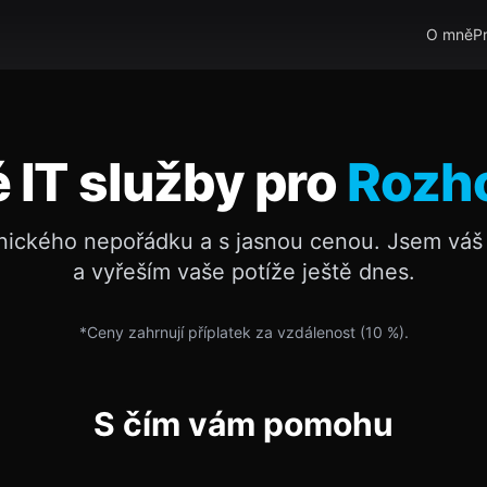
O mně
P
é IT služby pro
Rozh
nického nepořádku a s jasnou cenou. Jsem váš 
a vyřeším vaše potíže ještě dnes.
*Ceny zahrnují příplatek za vzdálenost (
10
%).
S čím vám pomohu