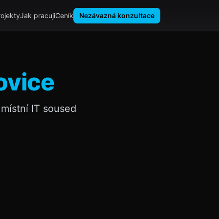
rojekty
Jak pracuji
Ceník
Nezávazná konzultace
ovice
místní IT soused