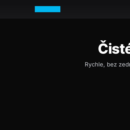
Petr Vurm
Čist
Rychle, bez zed