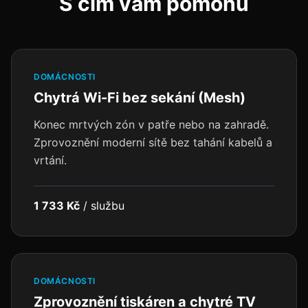
S čím vám pomohu
DOMÁCNOSTI
Chytrá Wi-Fi bez sekání (Mesh)
Konec mrtvých zón v patře nebo na zahradě.
Zprovoznění moderní sítě bez tahání kabelů a
vrtání.
1 733 Kč
/
službu
DOMÁCNOSTI
Zprovoznění tiskáren a chytré TV