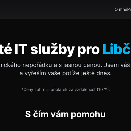
O mně
P
té IT služby pro
Lib
nického nepořádku a s jasnou cenou. Jsem váš 
a vyřeším vaše potíže ještě dnes.
*Ceny zahrnují příplatek za vzdálenost (
10
%).
S čím vám pomohu