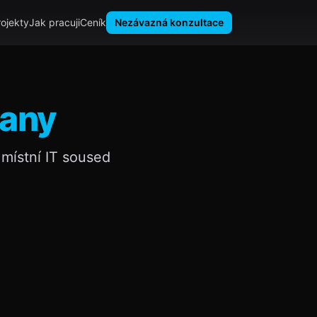
rojekty
Jak pracuji
Ceník
Nezávazná konzultace
čany
místní IT soused