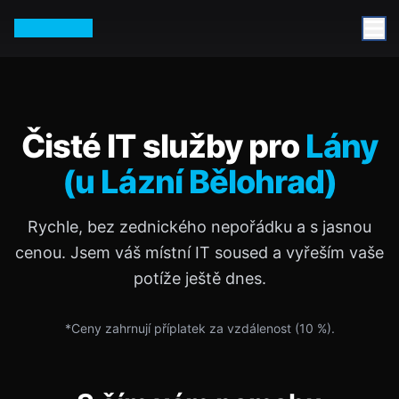
Petr Vurm
Čisté IT služby pro
Lány
(u Lázní Bělohrad)
Rychle, bez zednického nepořádku a s jasnou
cenou. Jsem váš místní IT soused a vyřeším vaše
potíže ještě dnes.
*Ceny zahrnují příplatek za vzdálenost (
10
%).