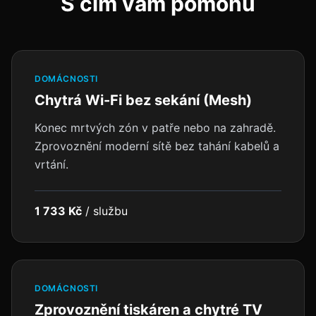
S čím vám pomohu
DOMÁCNOSTI
Chytrá Wi-Fi bez sekání (Mesh)
Konec mrtvých zón v patře nebo na zahradě.
Zprovoznění moderní sítě bez tahání kabelů a
vrtání.
1 733 Kč
/
službu
DOMÁCNOSTI
Zprovoznění tiskáren a chytré TV