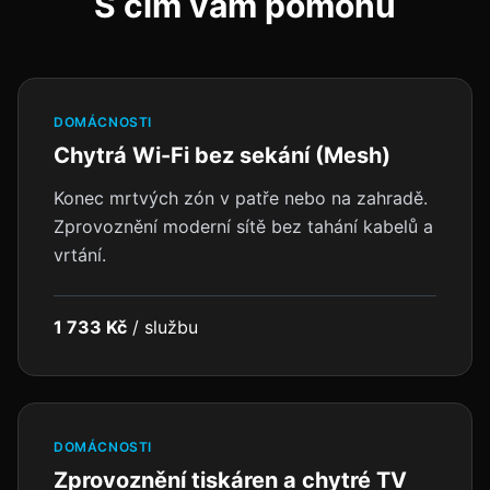
S čím vám pomohu
DOMÁCNOSTI
Chytrá Wi-Fi bez sekání (Mesh)
Konec mrtvých zón v patře nebo na zahradě.
Zprovoznění moderní sítě bez tahání kabelů a
vrtání.
1 733 Kč
/
službu
DOMÁCNOSTI
Zprovoznění tiskáren a chytré TV