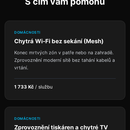
S čím vám pomohu
DOMÁCNOSTI
Chytrá Wi-Fi bez sekání (Mesh)
Konec mrtvých zón v patře nebo na zahradě.
Zprovoznění moderní sítě bez tahání kabelů a
vrtání.
1 733 Kč
/
službu
DOMÁCNOSTI
Zprovoznění tiskáren a chytré TV