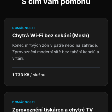
S čím vám pomohu
DOMÁCNOSTI
Chytrá Wi-Fi bez sekání (Mesh)
Konec mrtvých zón v patře nebo na zahradě.
Zprovoznění moderní sítě bez tahání kabelů a
vrtání.
1 733 Kč
/
službu
DOMÁCNOSTI
Zprovoznění tiskáren a chytré TV