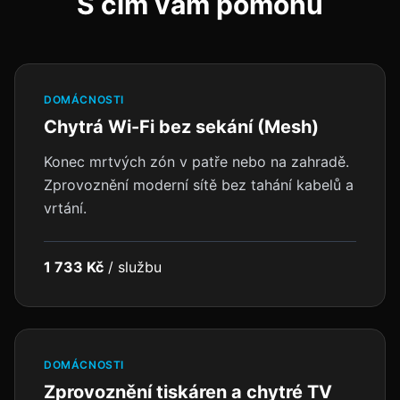
S čím vám pomohu
DOMÁCNOSTI
Chytrá Wi-Fi bez sekání (Mesh)
Konec mrtvých zón v patře nebo na zahradě.
Zprovoznění moderní sítě bez tahání kabelů a
vrtání.
1 733 Kč
/
službu
DOMÁCNOSTI
Zprovoznění tiskáren a chytré TV