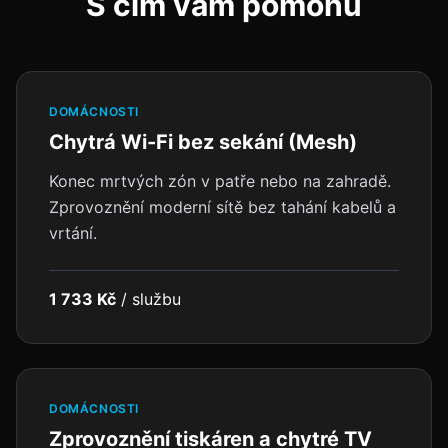
S čím vám pomohu
DOMÁCNOSTI
Chytrá Wi-Fi bez sekání (Mesh)
Konec mrtvých zón v patře nebo na zahradě.
Zprovoznění moderní sítě bez tahání kabelů a
vrtání.
1 733 Kč
/
službu
DOMÁCNOSTI
Zprovoznění tiskáren a chytré TV