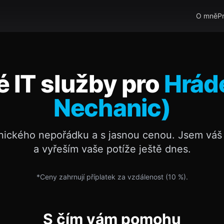
O mně
P
é IT služby pro
Hrád
Nechanic)
nického nepořádku a s jasnou cenou. Jsem váš 
a vyřeším vaše potíže ještě dnes.
*Ceny zahrnují příplatek za vzdálenost (
10
%).
S čím vám pomohu