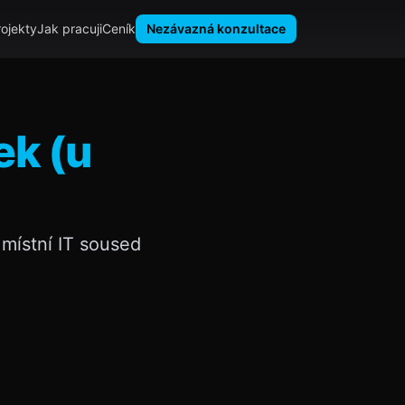
rojekty
Jak pracuji
Ceník
Nezávazná konzultace
ek (u
místní IT soused