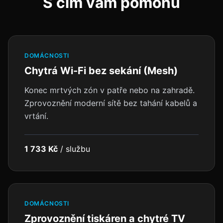
S čím vám pomohu
DOMÁCNOSTI
Chytrá Wi-Fi bez sekání (Mesh)
Konec mrtvých zón v patře nebo na zahradě.
Zprovoznění moderní sítě bez tahání kabelů a
vrtání.
1 733 Kč
/
službu
DOMÁCNOSTI
Zprovoznění tiskáren a chytré TV