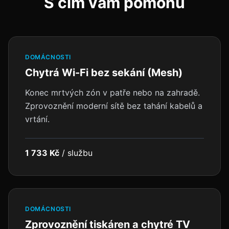
S čím vám pomohu
DOMÁCNOSTI
Chytrá Wi-Fi bez sekání (Mesh)
Konec mrtvých zón v patře nebo na zahradě.
Zprovoznění moderní sítě bez tahání kabelů a
vrtání.
1 733 Kč
/
službu
DOMÁCNOSTI
Zprovoznění tiskáren a chytré TV