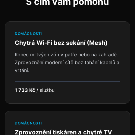
S čím vám pomohu
DOMÁCNOSTI
Chytrá Wi-Fi bez sekání (Mesh)
Konec mrtvých zón v patře nebo na zahradě.
Zprovoznění moderní sítě bez tahání kabelů a
vrtání.
1 733 Kč
/
službu
DOMÁCNOSTI
Zprovoznění tiskáren a chytré TV