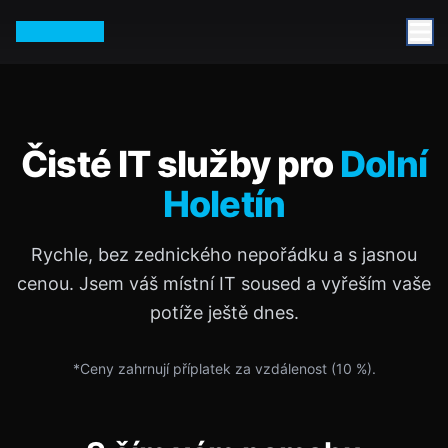
Petr Vurm
Čisté IT služby pro
Dolní
Holetín
Rychle, bez zednického nepořádku a s jasnou
cenou. Jsem váš místní IT soused a vyřeším vaše
potíže ještě dnes.
*Ceny zahrnují příplatek za vzdálenost (
10
%).