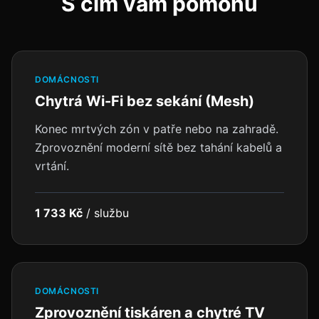
S čím vám pomohu
DOMÁCNOSTI
Chytrá Wi-Fi bez sekání (Mesh)
Konec mrtvých zón v patře nebo na zahradě.
Zprovoznění moderní sítě bez tahání kabelů a
vrtání.
1 733 Kč
/
službu
DOMÁCNOSTI
Zprovoznění tiskáren a chytré TV