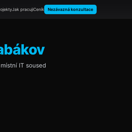
rojekty
Jak pracuji
Ceník
Nezávazná konzultace
Babákov
místní IT soused