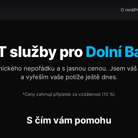
O mně
P
IT služby pro
Dolní 
nického nepořádku a s jasnou cenou. Jsem váš 
a vyřeším vaše potíže ještě dnes.
*Ceny zahrnují příplatek za vzdálenost (
10
%).
S čím vám pomohu