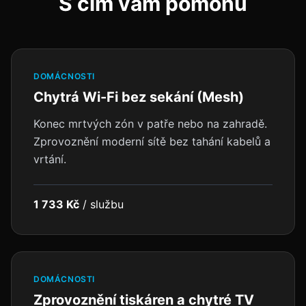
S čím vám pomohu
DOMÁCNOSTI
Chytrá Wi-Fi bez sekání (Mesh)
Konec mrtvých zón v patře nebo na zahradě.
Zprovoznění moderní sítě bez tahání kabelů a
vrtání.
1 733 Kč
/
službu
DOMÁCNOSTI
Zprovoznění tiskáren a chytré TV