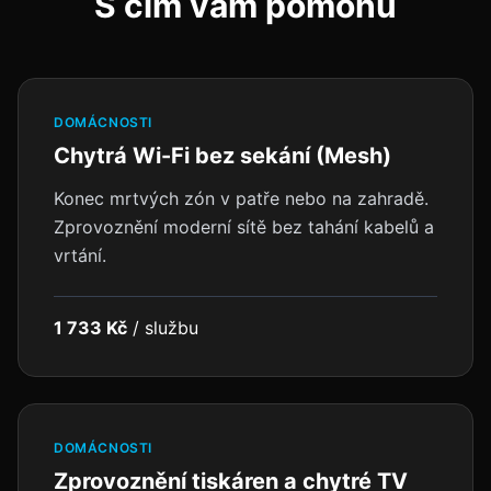
S čím vám pomohu
DOMÁCNOSTI
Chytrá Wi-Fi bez sekání (Mesh)
Konec mrtvých zón v patře nebo na zahradě.
Zprovoznění moderní sítě bez tahání kabelů a
vrtání.
1 733 Kč
/
službu
DOMÁCNOSTI
Zprovoznění tiskáren a chytré TV