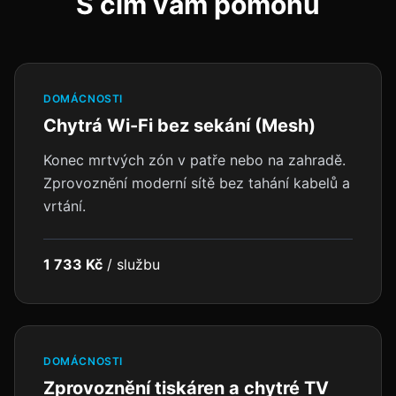
S čím vám pomohu
DOMÁCNOSTI
Chytrá Wi-Fi bez sekání (Mesh)
Konec mrtvých zón v patře nebo na zahradě.
Zprovoznění moderní sítě bez tahání kabelů a
vrtání.
1 733 Kč
/
službu
DOMÁCNOSTI
Zprovoznění tiskáren a chytré TV