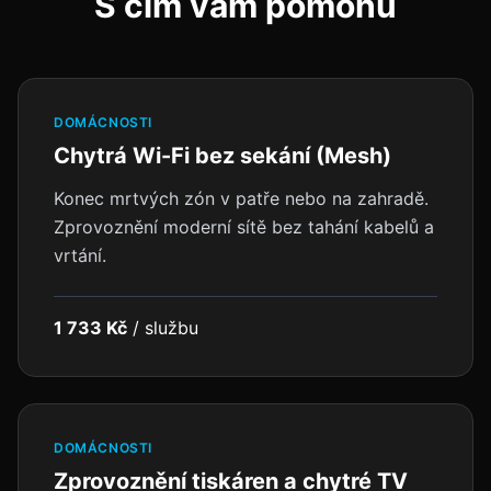
S čím vám pomohu
DOMÁCNOSTI
Chytrá Wi-Fi bez sekání (Mesh)
Konec mrtvých zón v patře nebo na zahradě.
Zprovoznění moderní sítě bez tahání kabelů a
vrtání.
1 733 Kč
/
službu
DOMÁCNOSTI
Zprovoznění tiskáren a chytré TV